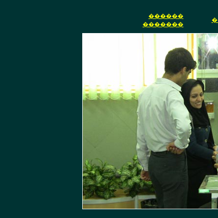
������
�
�������