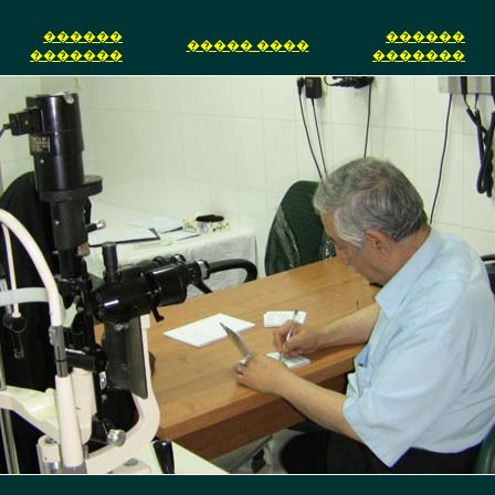
������
������
���� �����
�������
�������