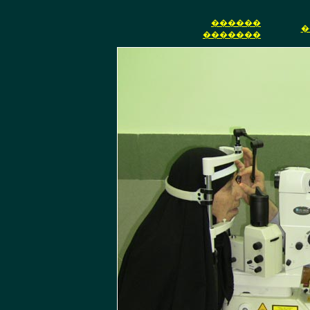
������
�
�������